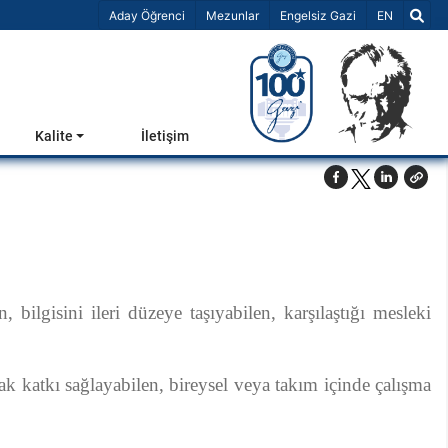
Dil Seçiniz 
Aday Öğrenci
Mezunlar
Engelsiz Gazi
EN
Kalite
İletişim
bilgisini ileri düzeye taşıyabilen, karşılaştığı mesleki
arak katkı sağlayabilen, bireysel veya takım içinde çalışma