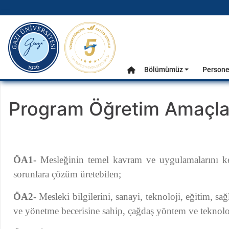
gazi.edu.tr
Ana Menü
Bölümümüz
Persone
Anasayfa
Program Öğretim Amaçla
ÖA1-
Mesleğinin temel kavram ve uygulamalarını kendi 
sorunlara çözüm üretebilen;
ÖA2-
Mesleki bilgilerini, sanayi, teknoloji, eğitim, sağ
ve yönetme becerisine sahip, çağdaş yöntem ve teknoloj