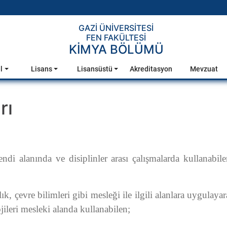
GAZİ ÜNİVERSİTESİ
FEN FAKÜLTESİ
KİMYA BÖLÜMÜ
l
Lisans
Lisansüstü
Akreditasyon
Mevzuat
rı
alanında ve disiplinler arası çalışmalarda kullanabilen, 
lık, çevre bilimleri gibi mesleği ile ilgili alanlara uygulay
ileri mesleki alanda kullanabilen;