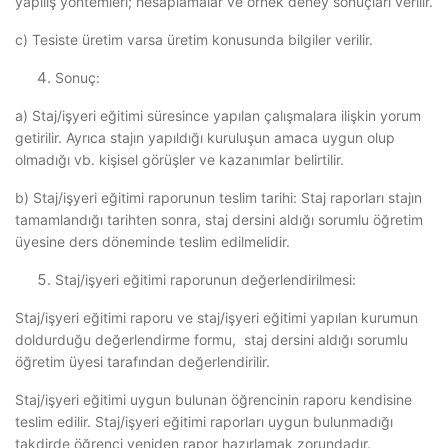
yapılış yöntemleri; hesaplamalar ve örnek deney sonuçları verilir.
c) Tesiste üretim varsa üretim konusunda bilgiler verilir.
Sonuç:
a) Staj/işyeri eğitimi süresince yapılan çalışmalara ilişkin yorum
getirilir. Ayrıca stajın yapıldığı kuruluşun amaca uygun olup
olmadığı vb. kişisel görüşler ve kazanımlar belirtilir.
b) Staj/işyeri eğitimi raporunun teslim tarihi: Staj raporları stajın
tamamlandığı tarihten sonra, staj dersini aldığı sorumlu öğretim
üyesine ders döneminde teslim edilmelidir.
Staj/işyeri eğitimi raporunun değerlendirilmesi:
Staj/işyeri eğitimi raporu ve staj/işyeri eğitimi yapılan kurumun
doldurduğu değerlendirme formu, staj dersini aldığı sorumlu
öğretim üyesi tarafından değerlendirilir.
Staj/işyeri eğitimi uygun bulunan öğrencinin raporu kendisine
teslim edilir. Staj/işyeri eğitimi raporları uygun bulunmadığı
takdirde öğrenci yeniden rapor hazırlamak zorundadır.