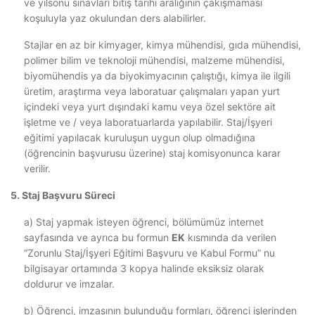
ve yılsonu sınavları bitiş tarihi aralığının çakışmaması
koşuluyla yaz okulundan ders alabilirler.
Stajlar en az bir kimyager, kimya mühendisi, gıda mühendisi,
polimer bilim ve teknoloji mühendisi, malzeme mühendisi,
biyomühendis ya da biyokimyacının çalıştığı, kimya ile ilgili
üretim, araştırma veya laboratuar çalışmaları yapan yurt
içindeki veya yurt dışındaki kamu veya özel sektöre ait
işletme ve / veya laboratuarlarda yapılabilir. Staj/İşyeri
eğitimi yapılacak kuruluşun uygun olup olmadığına
(öğrencinin başvurusu üzerine) staj komisyonunca karar
verilir.
5. Staj Başvuru Süreci
a) Staj yapmak isteyen öğrenci, bölümümüz internet
sayfasında ve ayrıca bu formun
EK
kısmında da verilen
“Zorunlu Staj/İşyeri Eğitimi Başvuru ve Kabul Formu” nu
bilgisayar ortamında 3 kopya halinde eksiksiz olarak
doldurur ve imzalar.
b) Öğrenci, imzasının bulunduğu formları, öğrenci işlerinden