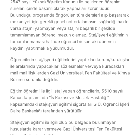
2547 sayılı Yükseköğretim Kanunu ile belirlenen öğrenim
süreleri içinde başarılı olarak yapmaları zorunludur.
Bulunduğu programda öngörülen tüm dersleri alıp başararak
mezuniyet için gerekli genel not ortalamasını sağladığı halde,
varsa stajını yapmayan veya stajını başarılı bir şekilde
tamamlamayan öğrenci mezun olamaz. Staj/işyeri eğitiminin
tamamlanmaması halinde öğrenci bir sonraki dönemin
kaydını yaptırmakla yükümlüdür.
Öğrencilerin staj/işyeri eğitimlerini yaptıkları kurum/kuruluşlar
ile aralarında yapacakları sözleşmeler ve/veya kuracakları
mali mali ilişkilerden Gazi Üniversitesi, Fen Fakültesi ve Kimya
Bölümü sorumlu değildir.
Eğitim öğretimi ile ilgili staj yapan öğrencilerin, 5510 sayılı
Kanun kapsamında “İş Kazası ve Meslek Hastalığı”
kapsamındaki staj/işyeri eğitimi sigortaları G.Ü. Öğrenci İşleri
Daire Başkanlığı tarafından yürütülür.
Staj/işyeri eğitimi ile ilgili olup bu belgede bulunmayan
hususlarda karar vermeye Gazi Üniversitesi Fen Fakültesi