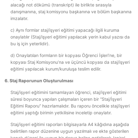
alacağı not dökümü (transkript) ile birlikte sırasıyla
danışmanına, staj komisyonu başkanına ve bölüm başkanına
imzalatır.
c) Aynı formlar staj/işyeri eğitimi yapacağı ilgili kuruma
onaylatılır (Staj/işyeri eğitimi yapılacak yerin kabul yazısı da
bu iş için yeterlidir).
d) Onaylatılan formların bir kopyası Öğrenci İşleri’ne, bir
kopyası Staj Komisyonu’na ve üçüncü kopyası da staj/işyeri
eğitimi yapılacak kurum/kuruluşa teslim edilir.
6. Staj Raporunun Oluşturulması
Staj/işyeri eğitimini tamamlayan öğrenci, staj/işyeri eğitimi
süresi boyunca yapılan çalışmaları içeren bir “Staj/İşyeri
Eğitimi Raporu” hazırlamalıdır. Bu raporu öncelikle staj/işyeri
eğitimi yaptığı birimin yetkilisine inceletip onaylatır.
Staj/işyeri eğitimi raporları bilgisayarla A4 kâğıdına aşağıda
belirtilen rapor düzenine uygun yazılmalı ve ekte gösterilen
kapak düzeni ile uygun bir dosya haline getirilerek (spiral