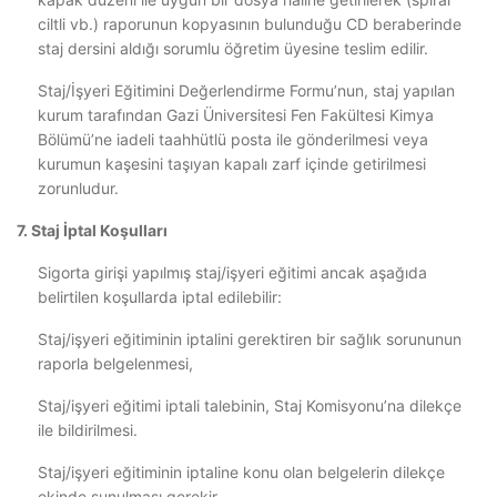
ciltli vb.) raporunun kopyasının bulunduğu CD beraberinde
staj dersini aldığı sorumlu öğretim üyesine teslim edilir.
Staj/İşyeri Eğitimini Değerlendirme Formu’nun, staj yapılan
kurum tarafından Gazi Üniversitesi Fen Fakültesi Kimya
Bölümü’ne iadeli taahhütlü posta ile gönderilmesi veya
kurumun kaşesini taşıyan kapalı zarf içinde getirilmesi
zorunludur.
7. Staj İptal Koşulları
Sigorta girişi yapılmış staj/işyeri eğitimi ancak aşağıda
belirtilen koşullarda iptal edilebilir:
Staj/işyeri eğitiminin iptalini gerektiren bir sağlık sorununun
raporla belgelenmesi,
Staj/işyeri eğitimi iptali talebinin, Staj Komisyonu’na dilekçe
ile bildirilmesi.
Staj/işyeri eğitiminin iptaline konu olan belgelerin dilekçe
ekinde sunulması gerekir.