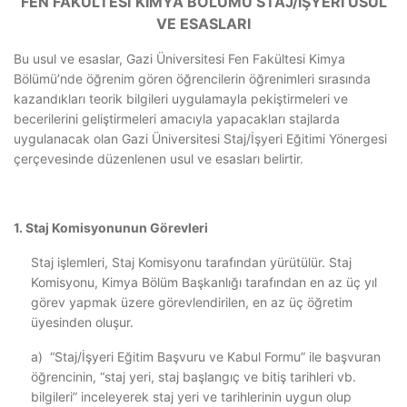
FEN FAKÜLTESİ
KİMYA BÖLÜMÜ STAJ/İŞYERİ USUL
VE ESASLARI
Bu usul ve esaslar, Gazi Üniversitesi Fen Fakültesi Kimya
Bölümü’nde öğrenim gören öğrencilerin öğrenimleri sırasında
kazandıkları teorik bilgileri uygulamayla pekiştirmeleri ve
becerilerini geliştirmeleri amacıyla yapacakları stajlarda
uygulanacak olan Gazi Üniversitesi Staj/İşyeri Eğitimi Yönergesi
çerçevesinde düzenlenen usul ve esasları belirtir.
1. Staj Komisyonunun Görevleri
Staj işlemleri, Staj Komisyonu tarafından yürütülür. Staj
Komisyonu, Kimya Bölüm Başkanlığı tarafından en az üç yıl
görev yapmak üzere görevlendirilen, en az üç öğretim
üyesinden oluşur.
a) “Staj/İşyeri Eğitim Başvuru ve Kabul Formu” ile başvuran
öğrencinin, “staj yeri, staj başlangıç ve bitiş tarihleri vb.
bilgileri” inceleyerek staj yeri ve tarihlerinin uygun olup