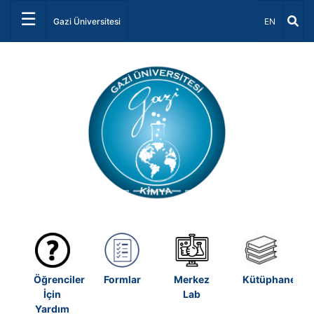
☰
Dil Seçiniz 
Gazi Üniversitesi
EN
Önceki
Sonrak
Öğrenciler
Formlar
Merkez
Kütüphane
İçin
Lab
Yardım