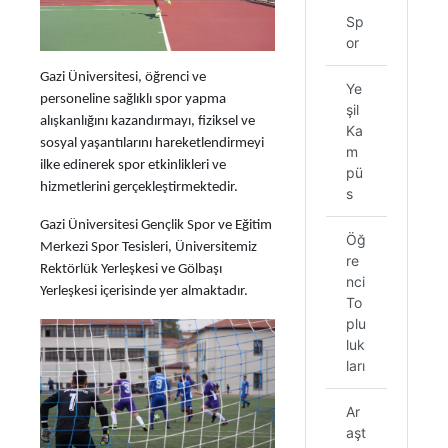
Sp
or
Gazi Üniversitesi, öğrenci ve
Ye
personeline sağlıklı spor yapma
şil
alışkanlığını kazandırmayı, fiziksel ve
Ka
sosyal yaşantılarını hareketlendirmeyi
m
ilke edinerek spor etkinlikleri ve
pü
hizmetlerini gerçekleştirmektedir.
s
Gazi Üniversitesi Gençlik Spor ve Eğitim
Öğ
Merkezi Spor Tesisleri, Üniversitemiz
re
Rektörlük Yerleşkesi ve Gölbaşı
nci
Yerleşkesi içerisinde yer almaktadır.
To
plu
luk
ları
Ar
aşt