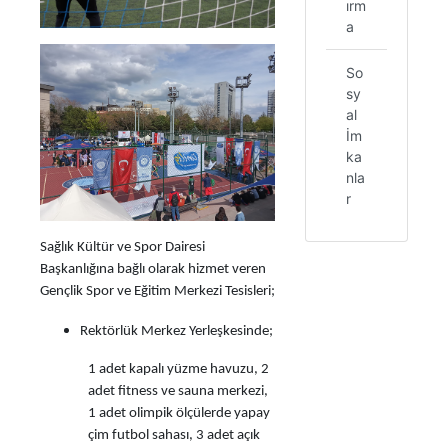
ırm
a
So
sy
al
İm
ka
nla
r
Sağlık Kültür ve Spor Dairesi
Başkanlığına bağlı olarak hizmet veren
Gençlik Spor ve Eğitim Merkezi Tesisleri;
Rektörlük Merkez Yerleşkesinde;
1 adet kapalı yüzme havuzu, 2
adet fitness ve sauna merkezi,
1 adet olimpik ölçülerde yapay
çim futbol sahası, 3 adet açık