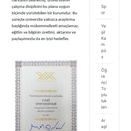
haritasını belirlemiş, üniversitenin
Sp
çalışma disiplinini bu plana uygun
or
biçimde yürütebilen bir kurumdur. Bu
süreçte üniversite yalnızca araştırma
Ye
başlığında mükemmeliyeti amaçlamaz,
şil
eğitim ve bilginin üretimi, aktarımı ve
Ka
paylaşımında da en iyiyi hedefler.
m
pü
s
Öğ
re
nci
To
plu
luk
ları
Ar
aşt