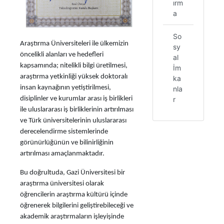
ırm
a
So
Araştırma Üniversiteleri ile ülkemizin
sy
öncelikli alanları ve hedefleri
al
kapsamında; nitelikli bilgi üretilmesi,
İm
araştırma yetkinliği yüksek doktoralı
ka
insan kaynağının yetiştirilmesi,
nla
r
disiplinler ve kurumlar arası iş birlikleri
ile uluslararası iş birliklerinin artırılması
ve Türk üniversitelerinin uluslararası
derecelendirme sistemlerinde
görünürlüğünün ve bilinirliğinin
artırılması amaçlanmaktadır.
Bu doğrultuda, Gazi Üniversitesi bir
araştırma üniversitesi olarak
öğrencilerin araştırma kültürü içinde
öğrenerek bilgilerini geliştirebileceği ve
akademik araştırmaların işleyişinde